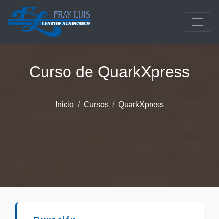
Saltar al contenido principal
Curso de QuarkXpress
Inicio
Cursos
QuarkXpress
Descripción del curso