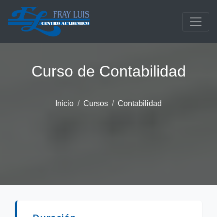
Saltar al contenido principal
Curso de Contabilidad
Inicio
Cursos
Contabilidad
Descripción del curso